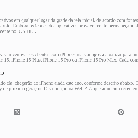
ativos em qualquer lugar da grade da tela inicial, de acordo com fonte
droid. Embora os ícones dos aplicativos provavelmente permaneçam bloq
remente no iOS 18….
 visa incentivar os clientes com iPhones mais antigos a atualizar para
one 15, iPhone 15 Plus, iPhone 15 Pro ou iPhone 15 Pro Max. Cada c
no
o ela, chegarão ao iPhone ainda este ano, conforme descrito abaixo. Os
de próxima geração. Distribuição na Web A Apple anunciou recentemen