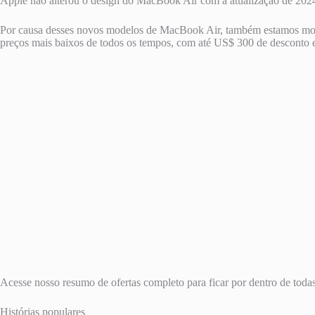
Apple não alterou o design do MacBook Air com a atualização de 202
Por causa desses novos modelos de MacBook Air, também estamos moni
preços mais baixos de todos os tempos, com até US$ 300 de desconto
Acesse nosso resumo de ofertas completo para ficar por dentro de tod
Histórias populares