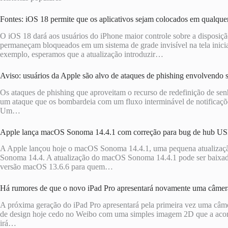
Fontes: iOS 18 permite que os aplicativos sejam colocados em qualquer 
O iOS 18 dará aos usuários do iPhone maior controle sobre a disposição
permaneçam bloqueados em um sistema de grade invisível na tela inicia
exemplo, esperamos que a atualização introduzir…
Aviso: usuários da Apple são alvo de ataques de phishing envolvendo so
Os ataques de phishing que aproveitam o recurso de redefinição de se
um ataque que os bombardeia com um fluxo interminável de notificaçõe
Um…
Apple lança macOS Sonoma 14.4.1 com correção para bug de hub U
A Apple lançou hoje o macOS Sonoma 14.4.1, uma pequena atualizaç
Sonoma 14.4. A atualização do ‌‌‌‌macOS Sonoma‌‌ 14.4‌.1 pode ser ba
versão macOS 13.6.6 para quem…
Há rumores de que o novo iPad Pro apresentará novamente uma câmer
A próxima geração do iPad Pro apresentará pela primeira vez uma câmer
de design hoje cedo no Weibo com uma simples imagem 2D que a acomp
irá…