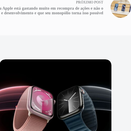
PRÓXIMO
POST
 Apple está gastando muito em recompra de ações e não o
 e desenvolvimento e que seu monopólio torna isso possível