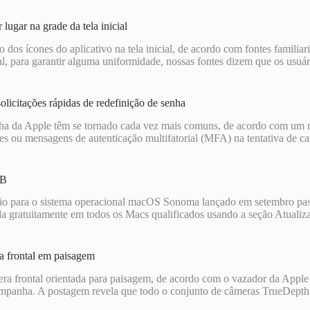
lugar na grade da tela inicial
 dos ícones do aplicativo na tela inicial, de acordo com fontes famili
l, para garantir alguma uniformidade, nossas fontes dizem que os usuá
licitações rápidas de redefinição de senha
nha da Apple têm se tornado cada vez mais comuns, de acordo com um r
s ou mensagens de autenticação multifatorial (MFA) na tentativa de ca
SB
ão para o sistema operacional macOS Sonoma lançado em setembro p
ixada gratuitamente em todos os Macs qualificados usando a seção Atua
a frontal em paisagem
a frontal orientada para paisagem, de acordo com o vazador da Apple c
anha. A postagem revela que todo o conjunto de câmeras TrueDepth se