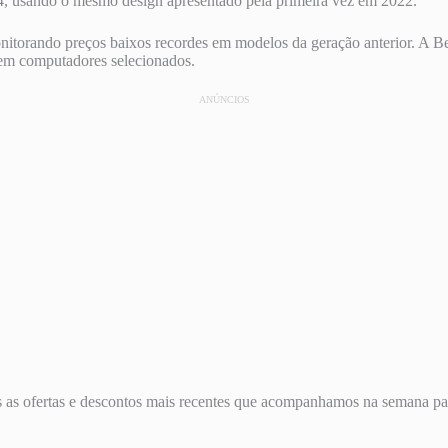
4, usando o mesmo design apresentado pela primeira vez em 2022.
torando preços baixos recordes em modelos da geração anterior. A B
 em computadores selecionados.
ANÚNCIOS
as as ofertas e descontos mais recentes que acompanhamos na semana pa