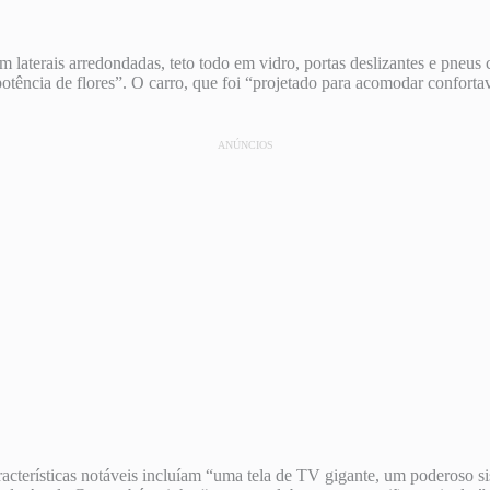
terais arredondadas, teto todo em vidro, portas deslizantes e pneus c
tência de flores”. O carro, que foi “projetado para acomodar conforta
ANÚNCIOS
acterísticas notáveis ​​incluíam “uma tela de TV gigante, um poderoso s