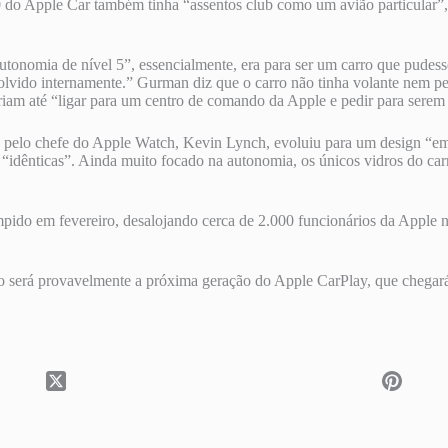
 do Apple Car também tinha “assentos club como um avião particular”,
utonomia de nível 5”, essencialmente, era para ser um carro que pudes
vido internamente.” Gurman diz que o carro não tinha volante nem ped
riam até “ligar para um centro de comando da Apple e pedir para sere
o pelo chefe do Apple Watch, Kevin Lynch, evoluiu para um design “em
“idênticas”. Ainda muito focado na autonomia, os únicos vidros do carr
pido em fevereiro, desalojando cerca de 2.000 funcionários da Apple n
 será provavelmente a próxima geração do Apple CarPlay, que chegará 