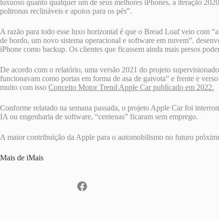
luxuoso quanto qualquer um de seus melhores iPhones, a iteração 2020
poltronas reclináveis ​​e apoios para os pés”.
A razão para todo esse luxo horizontal é que o Bread Loaf veio com “a
de bordo, um novo sistema operacional e software em nuvem”. desenvol
iPhone como backup. Os clientes que ficassem ainda mais presos pode
De acordo com o relatório, uma versão 2021 do projeto supervisionad
funcionavam como portas em forma de asa de gaivota” e frente e verso 
muito com isso
Conceito Motor Trend Apple Car publicado em 2022.
Conforme relatado na semana passada, o projeto Apple Car foi interrom
IA ou engenharia de software, “centenas” ficaram sem emprego.
A maior contribuição da Apple para o automobilismo no futuro próximo
Mais de iMais