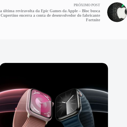
PRÓXIMO
POST
 a última reviravolta da Epic Games da Apple – Bloc busca
 Cupertino encerra a conta de desenvolvedor do fabricante
Fortnite