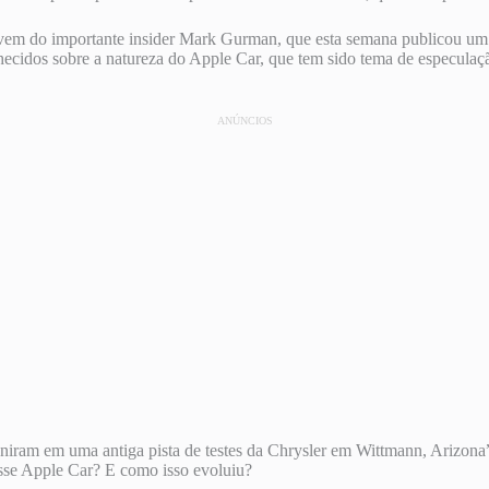
vo vem do importante insider Mark Gurman, que esta semana publicou u
onhecidos sobre a natureza do Apple Car, que tem sido tema de especula
ANÚNCIOS
iram em uma antiga pista de testes da Chrysler em Wittmann, Arizona” 
esse Apple Car? E como isso evoluiu?