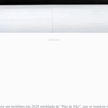
ANÚNCIOS
stou um protótipo em 2020 apelidado de “Pão de Pão”, que se inspirou