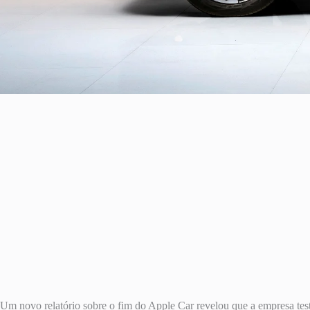
Um novo relatório sobre o fim do Apple Car revelou que a empresa te