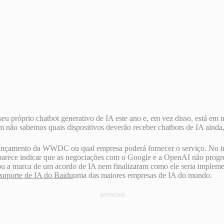
 seu próprio chatbot generativo de IA este ano e, em vez disso, está e
não sabemos quais dispositivos deverão receber chatbots de IA ainda, c
do lançamento da WWDC ou qual empresa poderá fornecer o serviço. No 
parece indicar que as negociações com o Google e a OpenAI não progr
s ou a marca de um acordo de IA nem finalizaram como ele seria implem
 suporte de IA do Baidu
uma das maiores empresas de IA do mundo.
ANÚNCIOS