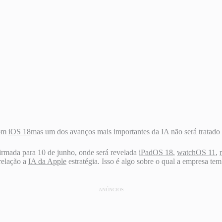
com
iOS 18
mas um dos avanços mais importantes da IA ​​não será tratado
irmada para 10 de junho, onde será revelada
iPadOS 18
,
watchOS 11
,
relação a
IA da Apple
estratégia. Isso é algo sobre o qual a empresa te
ANÚNCIOS