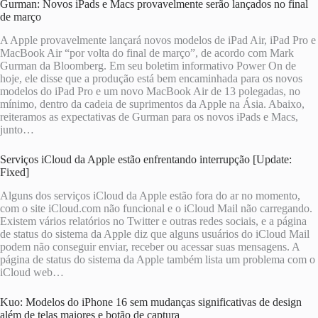
Gurman: Novos iPads e Macs provavelmente serão lançados no final
de março
A Apple provavelmente lançará novos modelos de iPad Air, iPad Pro e
MacBook Air “por volta do final de março”, de acordo com Mark
Gurman da Bloomberg. Em seu boletim informativo Power On de
hoje, ele disse que a produção está bem encaminhada para os novos
modelos do iPad Pro e um novo MacBook Air de 13 polegadas, no
mínimo, dentro da cadeia de suprimentos da Apple na Ásia. Abaixo,
reiteramos as expectativas de Gurman para os novos iPads e Macs,
junto…
Serviços iCloud da Apple estão enfrentando interrupção [Update:
Fixed]
Alguns dos serviços iCloud da Apple estão fora do ar no momento,
com o site iCloud.com não funcional e o iCloud Mail não carregando.
Existem vários relatórios no Twitter e outras redes sociais, e a página
de status do sistema da Apple diz que alguns usuários do iCloud Mail
podem não conseguir enviar, receber ou acessar suas mensagens. A
página de status do sistema da Apple também lista um problema com o
iCloud web…
Kuo: Modelos do iPhone 16 sem mudanças significativas de design
além de telas maiores e botão de captura