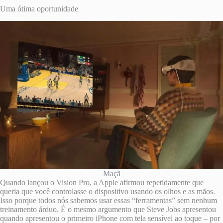
Uma ótima oportunidade
Maçã
Quando lançou o Vision Pro, a Apple afirmou repetidamente que
queria que você controlasse o dispositivo usando os olhos e as mãos.
Isso porque todos nós sabemos usar essas “ferramentas” sem nenhum
treinamento árduo. É o mesmo argumento que Steve Jobs apresentou
quando apresentou o primeiro iPhone com tela sensível ao toque – por