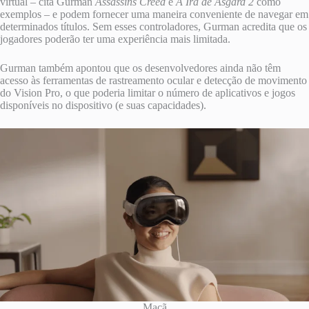
virtual – cita Gurman
Assassins Creed
e
A Ira de Asgard 2
como
exemplos – e podem fornecer uma maneira conveniente de navegar em
determinados títulos. Sem esses controladores, Gurman acredita que os
jogadores poderão ter uma experiência mais limitada.
Gurman também apontou que os desenvolvedores ainda não têm
acesso às ferramentas de rastreamento ocular e detecção de movimento
do Vision Pro, o que poderia limitar o número de aplicativos e jogos
disponíveis no dispositivo (e suas capacidades).
Maçã