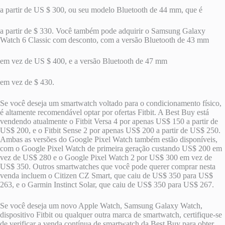
a partir de US $ 300, ou seu modelo Bluetooth de 44 mm, que é
a partir de $ 330. Você também pode adquirir o Samsung Galaxy
Watch 6 Classic com desconto, com a versão Bluetooth de 43 mm
em vez de US $ 400, e a versão Bluetooth de 47 mm
em vez de $ 430.
Se você deseja um smartwatch voltado para o condicionamento físico,
é altamente recomendável optar por ofertas Fitbit. A Best Buy está
vendendo atualmente o Fitbit Versa 4 por apenas US$ 150 a partir de
US$ 200, e o Fitbit Sense 2 por apenas US$ 200 a partir de US$ 250.
Ambas as versões do Google Pixel Watch também estão disponíveis,
com o Google Pixel Watch de primeira geração custando US$ 200 em
vez de US$ 280 e o Google Pixel Watch 2 por US$ 300 em vez de
US$ 350. Outros smartwatches que você pode querer comprar nesta
venda incluem o Citizen CZ Smart, que caiu de US$ 350 para US$
263, e o Garmin Instinct Solar, que caiu de US$ 350 para US$ 267.
Se você deseja um novo Apple Watch, Samsung Galaxy Watch,
dispositivo Fitbit ou qualquer outra marca de smartwatch, certifique-se
de verificar a venda contínua de smartwatch da Best Buy para obter