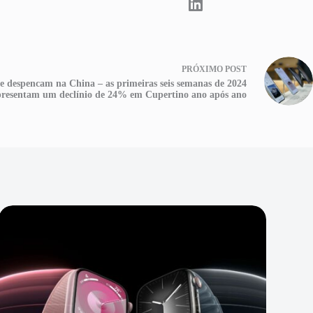
PRÓXIMO
POST
e despencam na China – as primeiras seis semanas de 2024
presentam um declínio de 24% em Cupertino ano após ano