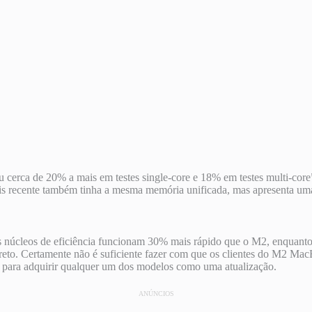
cerca de 20% a mais em testes single-core e 18% em testes multi-co
ecente também tinha a mesma memória unificada, mas apresenta uma v
s núcleos de eficiência funcionam 30% mais rápido que o M2, enquant
to. Certamente não é suficiente fazer com que os clientes do M2 Ma
e para adquirir qualquer um dos modelos como uma atualização.
ANÚNCIOS