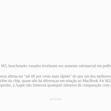
 M3, benchmarks vazados revelaram seu aumento substancial em potê
resa afirma ser “até 60 por cento mais rápido” do que um dos melhor
 Além do chip, quase não há diferenças em relação ao MacBook Air M2,
penho, a Apple não forneceu quaisquer números de comparação com o 
ANÚNCIOS