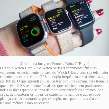
(Crédito da imagem: Futuro / Britta O’Boyle)
O Apple Watch Ultra 2 e o Watch Series 9 certamente têm suas
vantagens, especialmente no caso do Watch Ultra 2 com sua tela maior
e elementos extras, como GPS de dupla frequência e resistência à água
até 100 m. O que aprendi ao usar os três por uma semana para treinar é
que o Watch SE realmente é mais do que suficiente em praticamente
todas as áreas quando se trata de monitorar exercícios e treinos. Ser
capaz de monitorar os níveis de oxigênio no sangue é útil se você
planeja escalar montanhas, por exemplo, mas para o dia-a-dia é bom
ter uma métrica e não necessária.