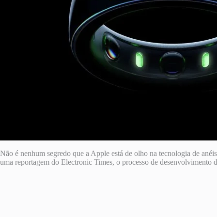
Não é nenhum segredo que a Apple está de olho na tecnologia de anéis 
uma reportagem do Electronic Times, o processo de desenvolvimento d