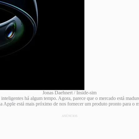
Jonas Daehnert / Inside-sim
inteligentes há algum tempo. Agora, parece que o mercado está maduro 
a Apple está mais próximo de nos fornecer um produto pronto para o 
ANÚNCIOS