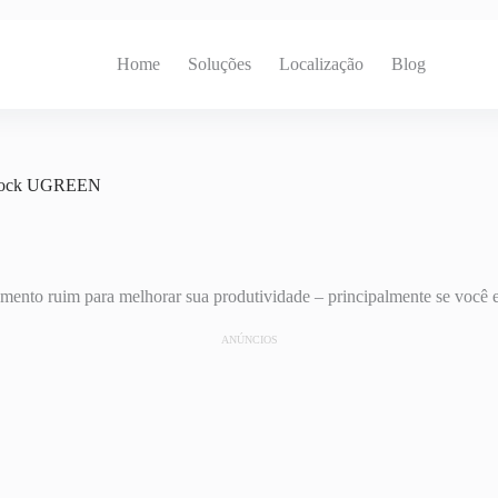
Home
Soluções
Localização
Blog
e dock UGREEN
ento ruim para melhorar sua produtividade – principalmente se você e
ANÚNCIOS