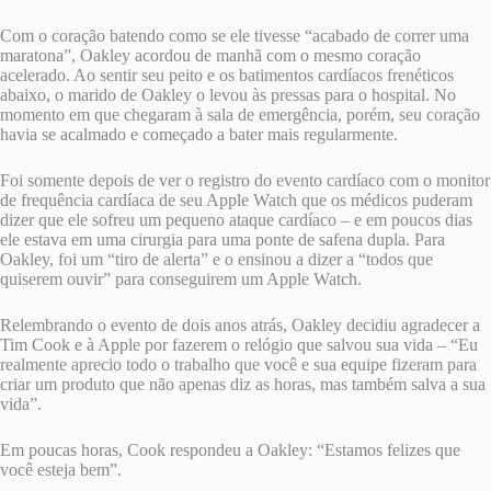
Com o coração batendo como se ele tivesse “acabado de correr uma
maratona”, Oakley acordou de manhã com o mesmo coração
acelerado. Ao sentir seu peito e os batimentos cardíacos frenéticos
abaixo, o marido de Oakley o levou às pressas para o hospital. No
momento em que chegaram à sala de emergência, porém, seu coração
havia se acalmado e começado a bater mais regularmente.
Foi somente depois de ver o registro do evento cardíaco com o monitor
de frequência cardíaca de seu Apple Watch que os médicos puderam
dizer que ele sofreu um pequeno ataque cardíaco – e em poucos dias
ele estava em uma cirurgia para uma ponte de safena dupla. Para
Oakley, foi um “tiro de alerta” e o ensinou a dizer a “todos que
quiserem ouvir” para conseguirem um Apple Watch.
Relembrando o evento de dois anos atrás, Oakley decidiu agradecer a
Tim Cook e à Apple por fazerem o relógio que salvou sua vida – “Eu
realmente aprecio todo o trabalho que você e sua equipe fizeram para
criar um produto que não apenas diz as horas, mas também salva a sua
vida”.
Em poucas horas, Cook respondeu a Oakley: “Estamos felizes que
você esteja bem”.