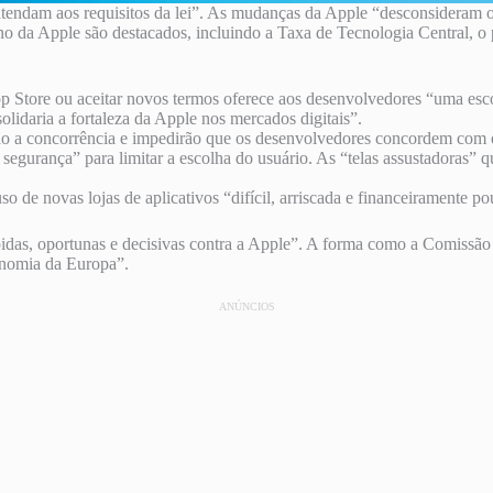
endam aos requisitos da lei”. As mudanças da Apple “desconsideram o es
 da Apple são destacados, incluindo a Taxa de Tecnologia Central, o 
 Store ou aceitar novos termos oferece aos desenvolvedores “uma esco
daria a fortaleza da Apple nos mercados digitais”.
rão a concorrência e impedirão que os desenvolvedores concordem com o
egurança” para limitar a escolha do usuário. As “telas assustadoras” q
so de novas lojas de aplicativos “difícil, arriscada e financeiramente p
idas, oportunas e decisivas contra a Apple”. A forma como a Comissão
conomia da Europa”.
ANÚNCIOS