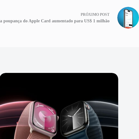
PRÓXIMO
POST
nta poupança do Apple Card aumentado para US$ 1 milhão