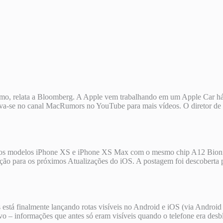
nomo, relata a Bloomberg. A Apple vem trabalhando em um Apple Car há
reva-se no canal MacRumors no YouTube para mais vídeos. O diretor de 
 os modelos iPhone XS e iPhone XS Max com o mesmo chip A12 Bioni
o para os próximos Atualizações do iOS. A postagem foi descoberta p
tá finalmente lançando rotas visíveis no Android e iOS (via Android P
vo – informações que antes só eram visíveis quando o telefone era des