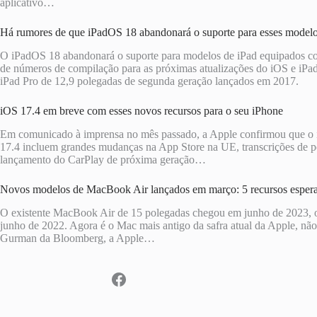
aplicativo…
Há rumores de que iPadOS 18 abandonará o suporte para esses modelo
O iPadOS 18 abandonará o suporte para modelos de iPad equipados c
de números de compilação para as próximas atualizações do iOS e iPa
iPad Pro de 12,9 polegadas de segunda geração lançados em 2017.
iOS 17.4 em breve com esses novos recursos para o seu iPhone
Em comunicado à imprensa no mês passado, a Apple confirmou que o iO
17.4 incluem grandes mudanças na App Store na UE, transcrições de po
lançamento do CarPlay de próxima geração…
Novos modelos de MacBook Air lançados em março: 5 recursos esper
O existente MacBook Air de 15 polegadas chegou em junho de 2023, o 
junho de 2022. Agora é o Mac mais antigo da safra atual da Apple, n
Gurman da Bloomberg, a Apple…