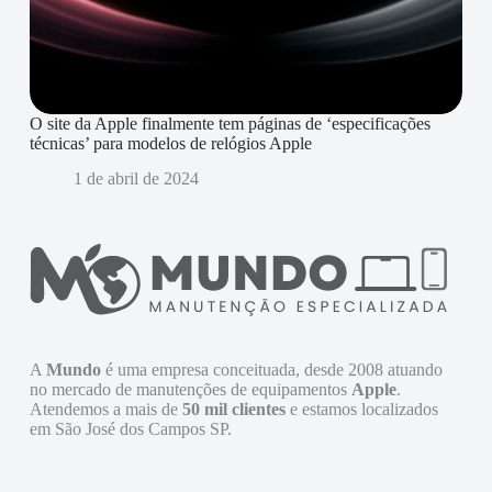
O site da Apple finalmente tem páginas de ‘especificações
técnicas’ para modelos de relógios Apple
1 de abril de 2024
A
Mundo
é uma empresa conceituada, desde 2008 atuando
no mercado de manutenções de equipamentos
Apple
.
Atendemos a mais de
50 mil clientes
e estamos localizados
em São José dos Campos SP.