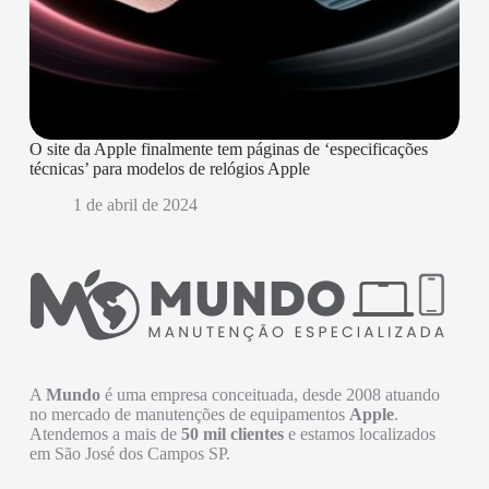
O site da Apple finalmente tem páginas de ‘especificações
técnicas’ para modelos de relógios Apple
1 de abril de 2024
A
Mundo
é uma empresa conceituada, desde 2008 atuando
no mercado de manutenções de equipamentos
Apple
.
Atendemos a mais de
50 mil clientes
e estamos localizados
em São José dos Campos SP.