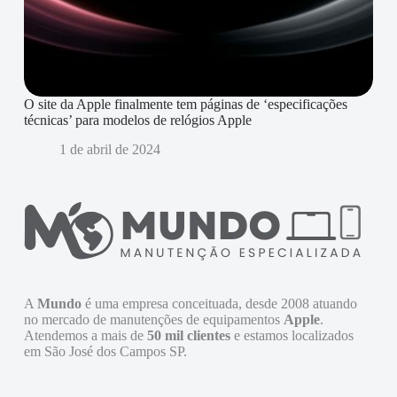
O site da Apple finalmente tem páginas de ‘especificações
técnicas’ para modelos de relógios Apple
1 de abril de 2024
A
Mundo
é uma empresa conceituada, desde 2008 atuando
no mercado de manutenções de equipamentos
Apple
.
Atendemos a mais de
50 mil clientes
e estamos localizados
em São José dos Campos SP.