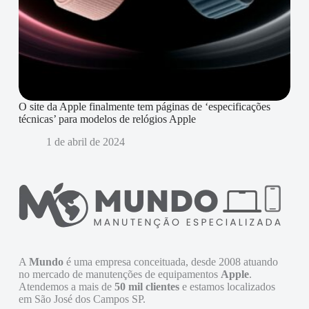
O site da Apple finalmente tem páginas de ‘especificações
técnicas’ para modelos de relógios Apple
1 de abril de 2024
A
Mundo
é uma empresa conceituada, desde 2008 atuando
no mercado de manutenções de equipamentos
Apple
.
Atendemos a mais de
50 mil clientes
e estamos localizados
em São José dos Campos SP.