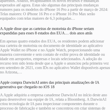
aparelhos. Abaixo, recapitulamos os novos recursos e mudanças
esperados até agora. Estas são algumas das principais mudanças
rumores para os modelos do iPhone 16 Pro a partir de março de 2024:
Telas maiores: O iPhone 16 Pro e o iPhone 16 Pro Max serão
equipados com telas maiores de 6,3 polegadas…
A Apple disse que as carteiras de motorista do iPhone seriam
expandidas para esses 8 estados dos EUA… dois anos atrás
Em apenas quatro estados dos EUA, os residentes podem adicionar
sua carteira de motorista ou documento de identidade ao aplicativo
Apple Wallet no iPhone e no Apple Watch, proporcionando uma
maneira conveniente e sem contato de exibir prova de identidade ou
idade em aeroportos, empresas e locais selecionados. A adoção do
recurso tem sido lenta desde que a Apple o anunciou pela primeira vez
em setembro de 2021, com IDs no aplicativo Wallet disponíveis apenas
no Arizona,…
Apple compra DarwinAI antes das principais atualizações de IA
generativa que chegarão no iOS 18
A Apple adquiriu a empresa canadense DarwinAI no início deste ano
para desenvolver sua equipe de IA, relata a Bloomberg. A DarwinAI
criou tecnologia de IA para inspecionar componentes durante o
processo de fabricação e também se concentrou em criar sistemas de