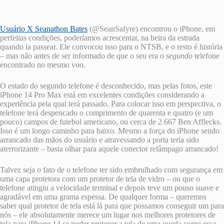
Usuário X Seanathon Bates
(@SeanSafyre) encontrou o iPhone, em
perfeitas condições, poderíamos acrescentar, na beira da estrada
quando ia passear. Ele convocou isso para o NTSB, e o resto é história
– mas não antes de ser informado de que o seu era o
segundo
telefone
encontrado no mesmo voo.
O estado do segundo telefone é desconhecido, mas pelas fotos, este
iPhone 14 Pro Max está em excelentes condições considerando a
experiência pela qual terá passado. Para colocar isso em perspectiva, o
telefone terá despencado o comprimento de quarenta e quatro (e um
pouco) campos de futebol americano, ou cerca de 2.667 Ben Afflecks.
Isso é um longo caminho para baixo. Mesmo a força do iPhone sendo
arrancado das mãos do usuário e atravessando a porta teria sido
aterrorizante – basta olhar para aquele conector relâmpago arrancado!
Talvez seja o fato de o telefone ter sido embrulhado com segurança em
uma capa protetora com um protetor de tela de vidro – ou que o
telefone atingiu a velocidade terminal e depois teve um pouso suave e
agradável em uma grama espessa. De qualquer forma – queremos
saber qual protetor de tela está lá para que possamos conseguir um para
nós – ele absolutamente merece um lugar nos melhores protetores de
tela para iPhone 14 se puder proteger a tela de uma queda como essa.