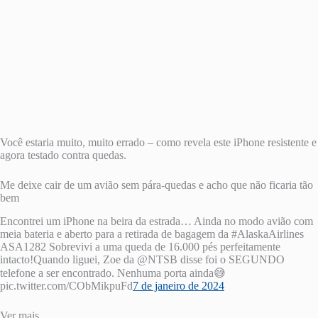
Você estaria muito, muito errado – como revela este iPhone resistente e
agora testado contra quedas.
Me deixe cair de um avião sem pára-quedas e acho que não ficaria tão
bem
Encontrei um iPhone na beira da estrada… Ainda no modo avião com
meia bateria e aberto para a retirada de bagagem da #AlaskaAirlines
ASA1282 Sobrevivi a uma queda de 16.000 pés perfeitamente
intacto!Quando liguei, Zoe da @NTSB disse foi o SEGUNDO
telefone a ser encontrado. Nenhuma porta ainda😅
pic.twitter.com/CObMikpuFd
7 de janeiro de 2024
Ver mais