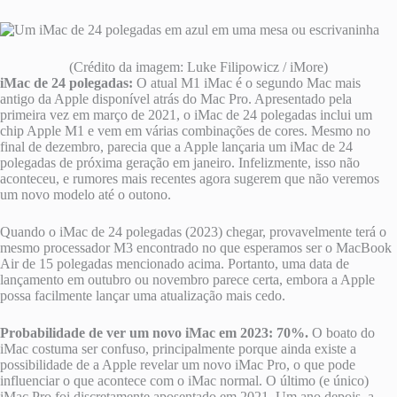
(Crédito da imagem: Luke Filipowicz / iMore)
iMac de 24 polegadas:
O atual M1 iMac é o segundo Mac mais
antigo da Apple disponível atrás do Mac Pro. Apresentado pela
primeira vez em março de 2021, o iMac de 24 polegadas inclui um
chip Apple M1 e vem em várias combinações de cores. Mesmo no
final de dezembro, parecia que a Apple lançaria um iMac de 24
polegadas de próxima geração em janeiro. Infelizmente, isso não
aconteceu, e rumores mais recentes agora sugerem que não veremos
um novo modelo até o outono.
Quando o iMac de 24 polegadas (2023) chegar, provavelmente terá o
mesmo processador M3 encontrado no que esperamos ser o MacBook
Air de 15 polegadas mencionado acima. Portanto, uma data de
lançamento em outubro ou novembro parece certa, embora a Apple
possa facilmente lançar uma atualização mais cedo.
Probabilidade de ver um novo iMac em 2023: 70%.
O boato do
iMac costuma ser confuso, principalmente porque ainda existe a
possibilidade de a Apple revelar um novo iMac Pro, o que pode
influenciar o que acontece com o iMac normal. O último (e único)
iMac Pro foi discretamente aposentado em 2021. Um ano depois, a