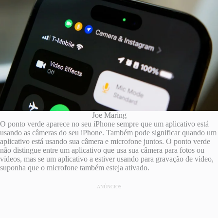
Joe Maring
O ponto verde aparece no seu iPhone sempre que um aplicativo está
usando as câmeras do seu iPhone. Também pode significar quando um
aplicativo está usando sua câmera e microfone juntos. O ponto verde
não distingue entre um aplicativo que usa sua câmera para fotos ou
vídeos, mas se um aplicativo a estiver usando para gravação de vídeo,
suponha que o microfone também esteja ativado.
ANÚNCIOS