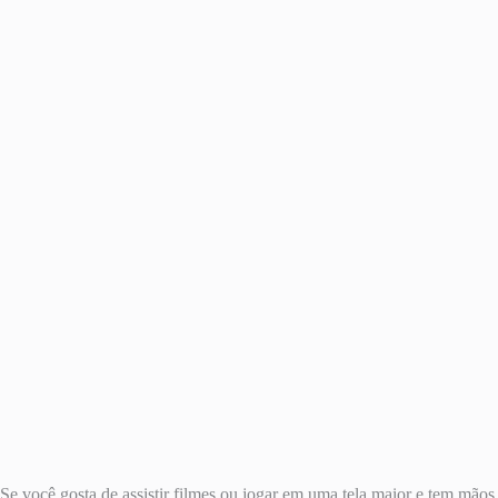
Se você gosta de assistir filmes ou jogar em uma tela maior e tem mãos