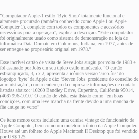
“Computador Apple-1 estilo ‘Byte Shop’ totalmente funcional e
altamente procurado (também conhecido como Apple I ou Apple
Computer 1), completo com todos os componentes e acessórios
necessários para a operação”, explica a descrição. “Este computador
foi originalmente usado como sistema de demonstração na loja de
informática Data Domain em Columbus, Indiana, em 1977, antes de
ser entregue ao proprietário original em 1978.”
Esse incrível cartão de visita de Steve Jobs surgiu por volta de 1983 e
foi assinado por Jobs em seu típico estilo minúsculo. “O cartão
esbranquiçado, 3,5 x 2, apresenta a icônica versão ‘arco-íris’ do
logotipo ‘byte’ da Apple e diz: ‘Steven Jobs, presidente do conselho de
administração’, com o endereço da empresa e informações de contato
listadas abaixo: ‘10260 Bandley Drive, Cupertino, Califórnia 95014,
(408) 996-1010.’ O cartão de visita está listado como “em boas
condições, com uma leve mancha na frente devido a uma mancha de
fita antiga no verso”.
Os itens menos caros incluíam uma camisa vintage de funcionário da
Apple Computer, bem como um moletom icônico da Apple Computer.
Houve até um folheto do Apple Macintosh II Desktop que foi vendido
por US$ 125.