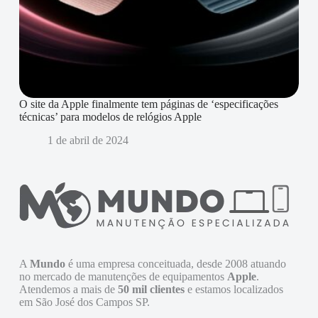
O site da Apple finalmente tem páginas de ‘especificações
técnicas’ para modelos de relógios Apple
1 de abril de 2024
A
Mundo
é uma empresa conceituada, desde 2008 atuando
no mercado de manutenções de equipamentos
Apple
.
Atendemos a mais de
50 mil clientes
e estamos localizados
em São José dos Campos SP.