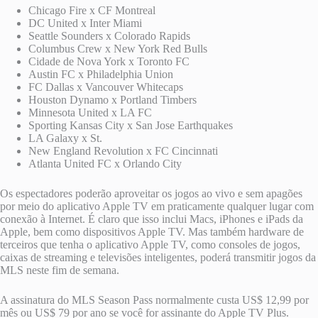
Chicago Fire x CF Montreal
DC United x Inter Miami
Seattle Sounders x Colorado Rapids
Columbus Crew x New York Red Bulls
Cidade de Nova York x Toronto FC
Austin FC x Philadelphia Union
FC Dallas x Vancouver Whitecaps
Houston Dynamo x Portland Timbers
Minnesota United x LA FC
Sporting Kansas City x San Jose Earthquakes
LA Galaxy x St.
New England Revolution x FC Cincinnati
Atlanta United FC x Orlando City
Os espectadores poderão aproveitar os jogos ao vivo e sem apagões
por meio do aplicativo Apple TV em praticamente qualquer lugar com
conexão à Internet. É claro que isso inclui Macs, iPhones e iPads da
Apple, bem como dispositivos Apple TV. Mas também hardware de
terceiros que tenha o aplicativo Apple TV, como consoles de jogos,
caixas de streaming e televisões inteligentes, poderá transmitir jogos da
MLS neste fim de semana.
A assinatura do MLS Season Pass normalmente custa US$ 12,99 por
mês ou US$ 79 por ano se você for assinante do Apple TV Plus.