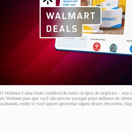
O Walmart é uma fonte confiável de todos os tipos de negócios – seja o
do Walmart para que você não precise navegar pelas milhares de oferta
acabando, então se você quiser aproveitar algum desses descontos, faça