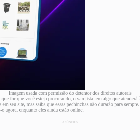
Imagem usada com permissão do detentor dos direitos autorais
 que for que você esteja procurando, o varejista tem algo que atenderá
s em seu site, mas saiba que essas pechinchas não durarão para sempre.
-o agora, enquanto eles ainda estão online.
ANÚNCIOS