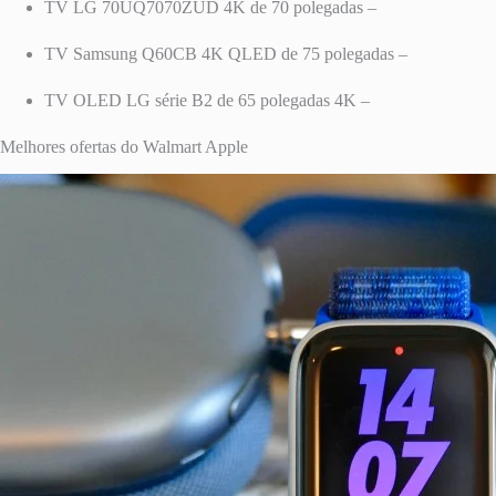
TV LG 70UQ7070ZUD 4K de 70 polegadas –
TV Samsung Q60CB 4K QLED de 75 polegadas –
TV OLED LG série B2 de 65 polegadas 4K –
Melhores ofertas do Walmart Apple