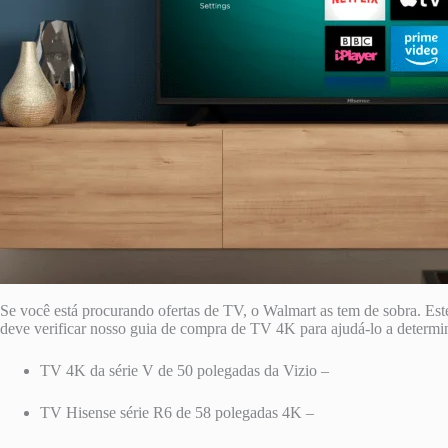
Se você está procurando ofertas de TV, o Walmart as tem de sobra. E
deve verificar nosso guia de compra de TV 4K para ajudá-lo a determin
TV 4K da série V de 50 polegadas da Vizio –
TV Hisense série R6 de 58 polegadas 4K –