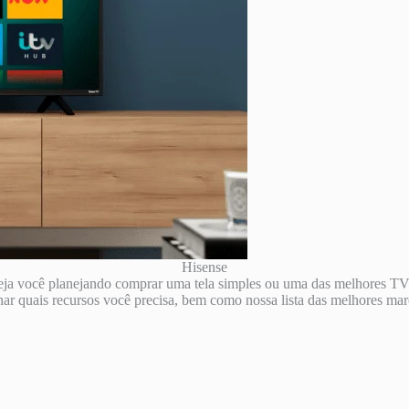
Hisense
steja você planejando comprar uma tela simples ou uma das melhores T
ar quais recursos você precisa, bem como nossa lista das melhores marc