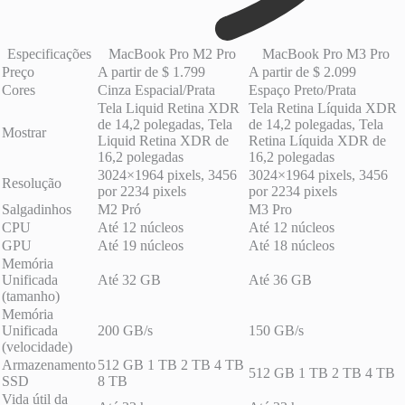
Especificações
MacBook Pro M2 Pro
MacBook Pro M3 Pro
Preço
A partir de $ 1.799
A partir de $ 2.099
Cores
Cinza Espacial/Prata
Espaço Preto/Prata
Tela Liquid Retina XDR
Tela Retina Líquida XDR
de 14,2 polegadas, Tela
de 14,2 polegadas, Tela
Mostrar
Liquid Retina XDR de
Retina Líquida XDR de
16,2 polegadas
16,2 polegadas
3024×1964 pixels, 3456
3024×1964 pixels, 3456
Resolução
por 2234 pixels
por 2234 pixels
Salgadinhos
M2 Pró
M3 Pro
CPU
Até 12 núcleos
Até 12 núcleos
GPU
Até 19 núcleos
Até 18 núcleos
Memória
Unificada
Até 32 GB
Até 36 GB
(tamanho)
Memória
Unificada
200 GB/s
150 GB/s
(velocidade)
Armazenamento
512 GB 1 TB 2 TB 4 TB
512 GB 1 TB 2 TB 4 TB
SSD
8 TB
Vida útil da