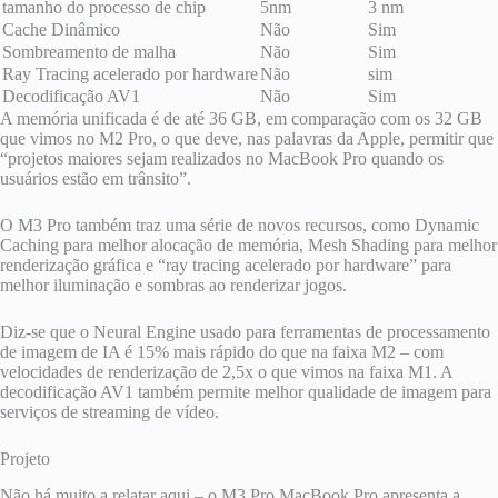
tamanho do processo de chip
5nm
3 nm
Cache Dinâmico
Não
Sim
Sombreamento de malha
Não
Sim
Ray Tracing acelerado por hardware
Não
sim
Decodificação AV1
Não
Sim
A memória unificada é de até 36 GB, em comparação com os 32 GB
que vimos no M2 Pro, o que deve, nas palavras da Apple, permitir que
“projetos maiores sejam realizados no MacBook Pro quando os
usuários estão em trânsito”.
O M3 Pro também traz uma série de novos recursos, como Dynamic
Caching para melhor alocação de memória, Mesh Shading para melhor
renderização gráfica e “ray tracing acelerado por hardware” para
melhor iluminação e sombras ao renderizar jogos.
Diz-se que o Neural Engine usado para ferramentas de processamento
de imagem de IA é 15% mais rápido do que na faixa M2 – com
velocidades de renderização de 2,5x o que vimos na faixa M1. A
decodificação AV1 também permite melhor qualidade de imagem para
serviços de streaming de vídeo.
Projeto
Não há muito a relatar aqui – o M3 Pro MacBook Pro apresenta a