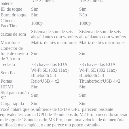
Até 22 horas
Até 22 horas
bateria
ID de toque
Sim
Sim
Barra de toque
Sim
Não
Câmera
1080p
1080p
FaceTime
Sistema de som de seis
Sistema de som de seis
caixas de som
alto-falantes com woofers
alto-falantes com woofers
Microfone
Matriz de três microfones
Matriz de três microfones
Conector de
fone de ouvido
Sim
Sim
de 3,5 mm
Teclado
78 chaves dos EUA
78 chaves dos EUA
Wi-Fi 6E (802.11ax)
Wi-Fi 6E (802.11ax)
Sem fio
Bluetooth 5.3
Bluetooth 5.3
Portas
Raio/USB 4 x2
Thunberbolt/USB 4×2
HDMI
Sim
Sim
Slot para cartão
Sim
Sim
SD
Carga rápida
Sim
Sim
Você notará que os números de CPU e GPU parecem bastante
equivalentes, com a GPU de 19 núcleos do M2 Pro parecendo superar
o design de 18 núcleos do M3 Pro, com uma velocidade de memória
unificada mais rápida, o que parece um pouco estranho.