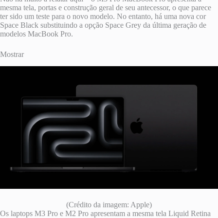
mesma tela, portas e construção geral de seu antecessor, o que parece
ter sido um teste para o novo modelo. No entanto, há uma nova cor
Space Black substituindo a opção Space Grey da última geração de
modelos MacBook Pro.
Mostrar
(Crédito da imagem: Apple)
Os laptops M3 Pro e M2 Pro apresentam a mesma tela Liquid Retina