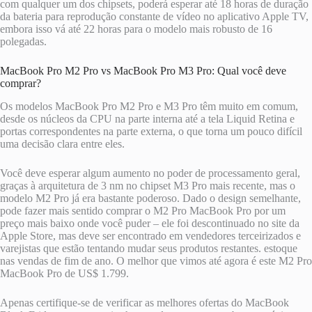
com qualquer um dos chipsets, poderá esperar até 18 horas de duração
da bateria para reprodução constante de vídeo no aplicativo Apple TV,
embora isso vá até 22 horas para o modelo mais robusto de 16
polegadas.
MacBook Pro M2 Pro vs MacBook Pro M3 Pro: Qual você deve
comprar?
Os modelos MacBook Pro M2 Pro e M3 Pro têm muito em comum,
desde os núcleos da CPU na parte interna até a tela Liquid Retina e
portas correspondentes na parte externa, o que torna um pouco difícil
uma decisão clara entre eles.
Você deve esperar algum aumento no poder de processamento geral,
graças à arquitetura de 3 nm no chipset M3 Pro mais recente, mas o
modelo M2 Pro já era bastante poderoso. Dado o design semelhante,
pode fazer mais sentido comprar o M2 Pro MacBook Pro por um
preço mais baixo onde você puder – ele foi descontinuado no site da
Apple Store, mas deve ser encontrado em vendedores terceirizados e
varejistas que estão tentando mudar seus produtos restantes. estoque
nas vendas de fim de ano. O melhor que vimos até agora é este M2 Pro
MacBook Pro de US$ 1.799.
Apenas certifique-se de verificar as melhores ofertas do MacBook