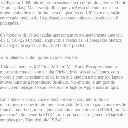
XDR, com 1.000 nits de brilho sustentado (o dobro do anterior M2 de
13 polegadas). Mas isso significa que você está obtendo o mesmo
desempenho de tela, brilho, taxa de quadros de 120 Hz e resolução
entre cada modelo de 14 polegadas ou tamanhos avançados de 16
polegadas.
Os modelos de 16 polegadas apresentam aproximadamente uma tela
4K (3456×2234 pixels), enquanto a versão de 14 polegadas oferece
mais especificações de 3K (3024×1964 pixels)
Alto-falantes, áudio, portas e conectividade
Todos os modelos M2 Pro e M3 Pro MacBook Pro apresentam o
mesmo sistema de som de alta fidelidade de seis alto-falantes, com
woofers com cancelamento de força que ajudam a manter seu laptop
imóvel durante a reprodução de áudio. No entanto, é um grande
avanço em relação ao som estéreo dos laptops Apple mais antigos.
Em ambos os casos, você obterá o mesmo conjunto triplo de
microfones e conector de fone de ouvido de 3,5 mm para conexões de
fone de ouvido com fio – junto com uma porta de cabo HDMI, um slot
para cartão de memória SDXC, uma porta de carregamento MagSafe e
entradas para Thunderbolt/USB-C.