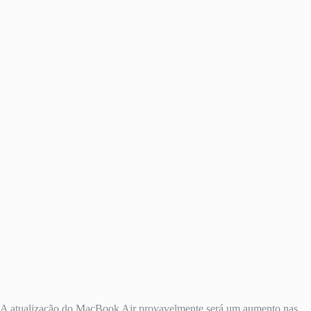
A atualização do MacBook Air provavelmente será um aumento nas