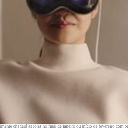
ente chegará às lojas no final de janeiro ou início de fevereiro com b