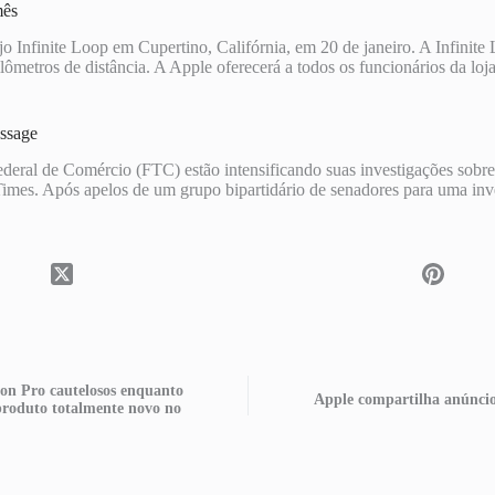
mês
o Infinite Loop em Cupertino, Califórnia, em 20 de janeiro. A Infinit
lômetros de distância. A Apple oferecerá a todos os funcionários da l
essage
ral de Comércio (FTC) estão intensificando suas investigações sobre a
imes. Após apelos de um grupo bipartidário de senadores para uma inv
ion Pro cautelosos enquanto
Apple compartilha anúncio
produto totalmente novo no