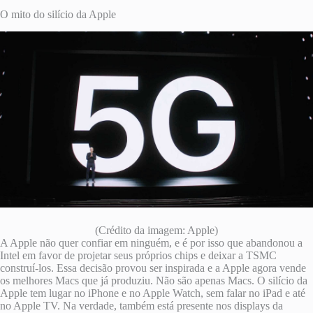
O mito do silício da Apple
(Crédito da imagem: Apple)
A Apple não quer confiar em ninguém, e é por isso que abandonou a
Intel em favor de projetar seus próprios chips e deixar a TSMC
construí-los. Essa decisão provou ser inspirada e a Apple agora vende
os melhores Macs que já produziu. Não são apenas Macs. O silício da
Apple tem lugar no iPhone e no Apple Watch, sem falar no iPad e até
no Apple TV. Na verdade, também está presente nos displays da