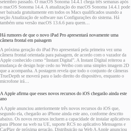
setembro passado. O macOS Sonoma 14.4.1 chega três semanas após
o macOS Sonoma 14.4. A atualização do ‌‌‌‌macOS Sonoma‌‌ 14.4‌.1 pode
ser baixada gratuitamente em todos os Macs qualificados usando a
seção Atualização de software nas Configurações do sistema. Há
também uma versão macOS 13.6.6 para quem…
Há rumores de que o novo iPad Pro apresentará novamente uma
câmera frontal em paisagem
A próxima geração do iPad Pro apresentará pela primeira vez uma
câmera frontal orientada para paisagem, de acordo com o vazador da
Apple conhecido como “Instant Digital”. A Instant Digital reiterou a
mudança de design hoje cedo no Weibo com uma simples imagem 2D
que a acompanha. A postagem revela que todo o conjunto de câmeras
TrueDepth se moverá para o lado direito do dispositivo, enquanto o
microfone irá…
A Apple afirma que esses novos recursos do iOS chegarão ainda este
ano
A Apple anunciou anteriormente três novos recursos do iOS que,
segundo ela, chegarão ao iPhone ainda este ano, conforme descrito
abaixo. Os novos recursos incluem a capacidade de instalar aplicativos
para iPhone na web na UE, suporte RCS no aplicativo Mensagens e
CarPlay de próxima geração. Distribuição na Web A Apple anunciou