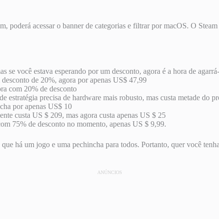
am, poderá acessar o banner de categorias e filtrar por macOS. O Stea
se você estava esperando por um desconto, agora é a hora de agarrá-
 um desconto de 20%, agora por apenas US$ 47,99
gora com 20% de desconto
 de estratégia precisa de hardware mais robusto, mas custa metade do 
ncha por apenas US$ 10
mente custa US $ 209, mas agora custa apenas US $ 25
com 75% de desconto no momento, apenas US $ 9,99.
ica que há um jogo e uma pechincha para todos. Portanto, quer você 
ANÚNCIOS