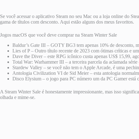
Se você acessar o aplicativo Steam no seu Mac ou a loja online do Ste
gama de títulos com desconto. Aqui estão alguns dos meus favoritos.
Jogos macOS que você deve comprar na Steam Winter Sale
Baldur’s Gate III – GOTY BG3 tem apenas 10% de desconto, mas 
Lies of P – Outro título recente de 2023 com ótimas críticas e
Dave the Diver – este RPG icônico custa apenas US$ 15,99, a
Total War: Warhammer III – a terceira parcela da aclamada série
Stardew Valley – se você não tem o Apple Arcade, é uma pechi
Antologia Civilization VI de Sid Meier – esta antologia normal
Disco Elysium – o jogo para PC número um da PC Gamer está 
A Steam Winter Sale é honestamente impressionante, mas isso signif
olhada e mime-se.