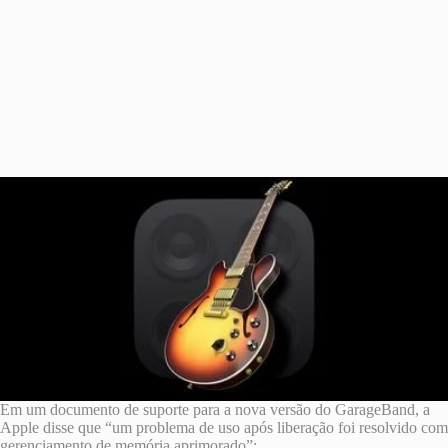
Em um documento de suporte para a nova versão do GarageBand, a
Apple disse que “um problema de uso após liberação foi resolvido com
gerenciamento de memória aprimorado”: