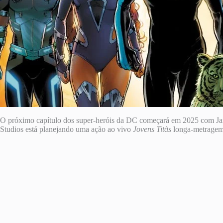
O próximo capítulo dos super-heróis da DC começará em 2025 com 
Studios está planejando uma ação ao vivo
Jovens Titãs
longa-metragem, 