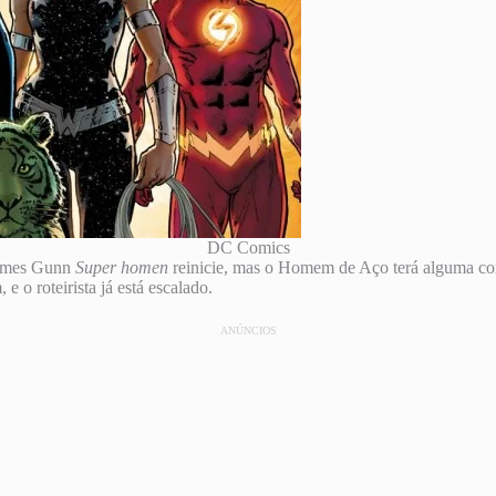
DC Comics
James Gunn
Super homen
reinicie, mas o Homem de Aço terá alguma c
e o roteirista já está escalado.
ANÚNCIOS