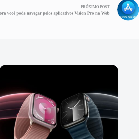
PRÓXIMO
POST
ora você pode navegar pelos aplicativos Vision Pro na Web