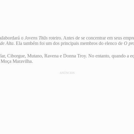
hã
abordará o
Jovens Titãs
roteiro. Antes de se concentrar em seus empr
de Alta
. Ela também foi um dos principais membros do elenco de
O pr
ar, Ciborgue, Mutano, Ravena e Donna Troy. No entanto, quando a equ
e Moça Maravilha.
ANÚNCIOS