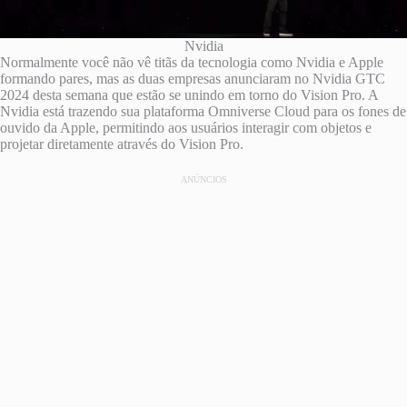
Nvidia
Normalmente você não vê titãs da tecnologia como Nvidia e Apple
formando pares, mas as duas empresas anunciaram no Nvidia GTC
2024 desta semana que estão se unindo em torno do Vision Pro. A
Nvidia está trazendo sua plataforma Omniverse Cloud para os fones de
ouvido da Apple, permitindo aos usuários interagir com objetos e
projetar diretamente através do Vision Pro.
ANÚNCIOS