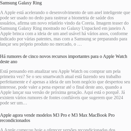
Samsung Galaxy Ring
A Apple está acelerando o desenvolvimento de um anel inteligente que
pode ser usado no dedo para rastrear a biometria de saúde dos
usuários, afirma um novo relatório vindo da Coreia. Imagem teaser do
Samsung Galaxy Ring mostrado no Galaxy Unpacked em janeiro A
Apple brinca com a ideia de um anel usável há vários anos, conforme
indicado por várias patentes, mas com a Samsung se preparando para
lançar seu próprio produto no mercado, o …
Há rumores de cinco novos recursos importantes para o Apple Watch
deste ano
Está pensando em atualizar seu Apple Watch ou comprar um pela
primeira vez? Se o seu smartwatch atual está fazendo seu trabalho
perfeitamente e é apenas a ideia de um bom negócio que despertou seu
interesse, pode valer a pena esperar até o final deste ano, quando a
Apple lançar sua versão de próxima geração. Aqui está o porquê. Já
existem vários rumores de fontes confiáveis ​​que sugerem que 2024
pode ser um…
Apple agora vende modelos M3 Pro e M3 Max MacBook Pro
recondicionados
A Apple começou hoje a oferecer versões recondicionadas dos