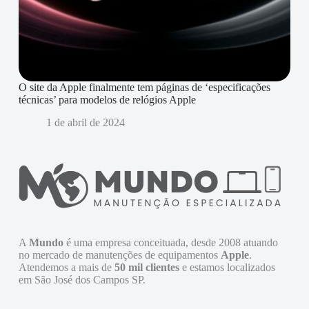
O site da Apple finalmente tem páginas de ‘especificações
técnicas’ para modelos de relógios Apple
1 de abril de 2024
A
Mundo
é uma empresa conceituada, desde 2008 atuando
no mercado de manutenções de equipamentos
Apple
.
Atendemos a mais de
50 mil clientes
e estamos localizados
em São José dos Campos SP.