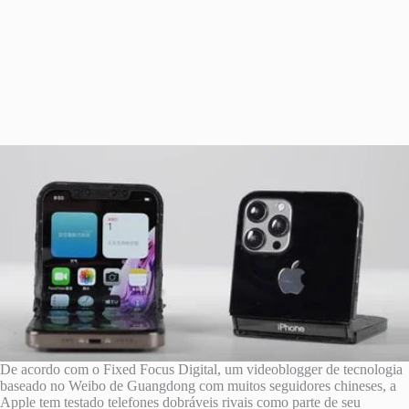
De acordo com o Fixed Focus Digital, um videoblogger de tecnologia
baseado no Weibo de Guangdong com muitos seguidores chineses, a
Apple tem testado telefones dobráveis ​​rivais como parte de seu