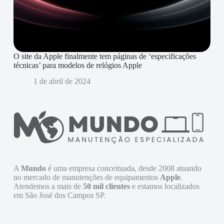
O site da Apple finalmente tem páginas de ‘especificações
técnicas’ para modelos de relógios Apple
1 de abril de 2024
A
Mundo
é uma empresa conceituada, desde 2008 atuando
no mercado de manutenções de equipamentos
Apple
.
Atendemos a mais de
50 mil clientes
e estamos localizados
em São José dos Campos SP.