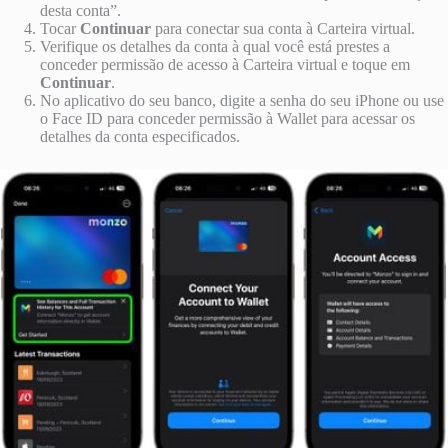
desta conta”.
Tocar
Continuar
para conectar sua conta à Carteira virtual.
Verifique os detalhes da conta à qual você está prestes a
conceder permissão de acesso à Carteira virtual e toque em
Continuar
.
No aplicativo do seu banco, digite a senha do seu ‌iPhone‌ ou use
o Face ID para conceder permissão à Wallet para acessar os
detalhes da conta especificados.