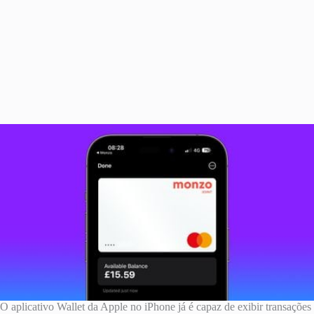
O aplicativo Wallet da Apple no ‌iPhone‌ já é capaz de exibir transações