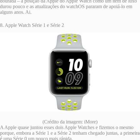
dourada – a posição da Apple do Apple Watch como um item de luxo
durou pouco e as atualizações do watchOS pararam de apoiá-lo em
alguns anos. Ai.
8. Apple Watch Série 1 e Série 2
(Crédito da imagem: iMore)
A Apple quase juntou esses dois Apple Watches e fizemos o mesmo
porque, embora a Série 1 e a Série 2 tenham chegado juntas, a primeira
é uma Série 0 um pouco mais rápida.