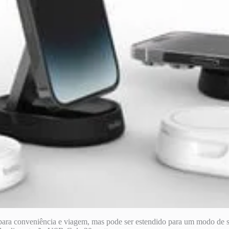
ara conveniência e viagem, mas pode ser estendido para um modo de sup