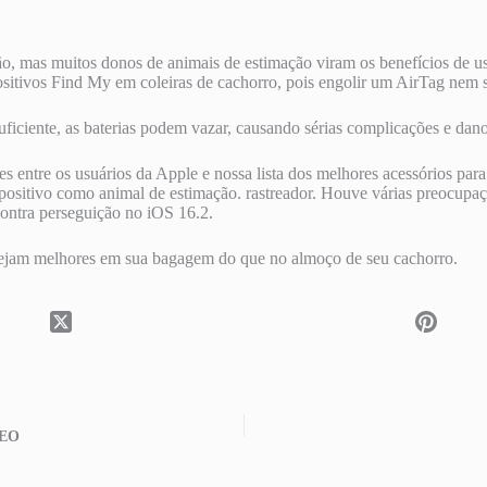
, mas muitos donos de animais de estimação viram os benefícios de usa
spositivos Find My em coleiras de cachorro, pois engolir um AirTag ne
ficiente, as baterias podem vazar, causando sérias complicações e dano
 entre os usuários da Apple e nossa lista dos melhores acessórios para 
ispositivo como animal de estimação. rastreador. Houve várias preocupa
contra perseguição no iOS 16.2.
z sejam melhores em sua bagagem do que no almoço de seu cachorro.
CEO