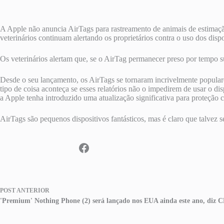
A Apple não anuncia AirTags para rastreamento de animais de estimação
veterinários continuam alertando os proprietários contra o uso dos di
Os veterinários alertam que, se o AirTag permanecer preso por tempo su
Desde o seu lançamento, os AirTags se tornaram incrivelmente populares
tipo de coisa aconteça se esses relatórios não o impedirem de usar o d
a Apple tenha introduzido uma atualização significativa para proteção 
AirTags são pequenos dispositivos fantásticos, mas é claro que talve
POST
ANTERIOR
'Premium' Nothing Phone (2) será lançado nos EUA ainda este ano, diz 