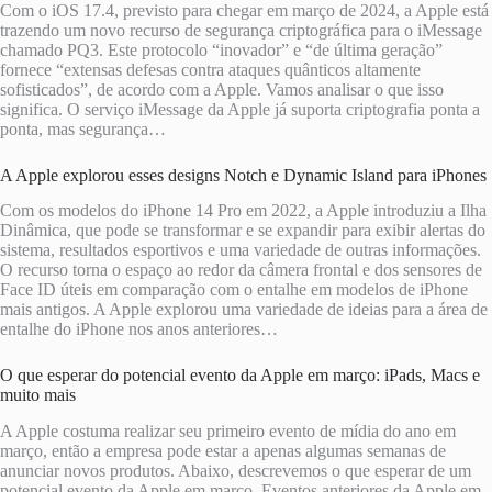
Com o iOS 17.4, previsto para chegar em março de 2024, a Apple está
trazendo um novo recurso de segurança criptográfica para o iMessage
chamado PQ3. Este protocolo “inovador” e “de última geração”
fornece “extensas defesas contra ataques quânticos altamente
sofisticados”, de acordo com a Apple. Vamos analisar o que isso
significa. O serviço iMessage da Apple já suporta criptografia ponta a
ponta, mas segurança…
A Apple explorou esses designs Notch e Dynamic Island para iPhones
Com os modelos do iPhone 14 Pro em 2022, a Apple introduziu a Ilha
Dinâmica, que pode se transformar e se expandir para exibir alertas do
sistema, resultados esportivos e uma variedade de outras informações.
O recurso torna o espaço ao redor da câmera frontal e dos sensores de
Face ID úteis em comparação com o entalhe em modelos de iPhone
mais antigos. A Apple explorou uma variedade de ideias para a área de
entalhe do iPhone nos anos anteriores…
O que esperar do potencial evento da Apple em março: iPads, Macs e
muito mais
A Apple costuma realizar seu primeiro evento de mídia do ano em
março, então a empresa pode estar a apenas algumas semanas de
anunciar novos produtos. Abaixo, descrevemos o que esperar de um
potencial evento da Apple em março. Eventos anteriores da Apple em