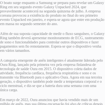
O boato surge enquanto a Samsung se prepara para revelar um Galaxy
Ring em seu segundo evento Galaxy Unpacked 2024, que
provavelmente acontecerá na segunda quinzena de julho. A empresa
coreana provocou a existência do produto no final do seu primeiro
evento Unpacked em janeiro, e espera-se agora que entre em produção
em massa no segundo semestre do ano.
Além de sua suposta capacidade de medir o fluxo sanguíneo, o Galaxy
Ring também deverá apresentar monitoramento de ECG, rastreamento
de sono e funcionalidades para controlar outros dispositivos e fazer
pagamentos sem fio remotamente. Espera-se que o dispositivo venha
em vários tamanhos.
A categoria emergente de anéis inteligentes é atualmente liderada pelo
Oura Ring, lançado pela primeira vez pela empresa finlandesa de
tecnologia de saúde Oura em 2015. O dispositivo coleta dados de
atividade, frequência cardíaca, frequência respiratória e sono e os
transmite via Bluetooth para o aplicativo Oura. Agora em sua terceira
geração, o dispositivo também pode medir a temperatura corporal e o
ciclo menstrual, e diz-se que a bateria dura uma semana com uma
única carga.
Em março de 2022, Oura anunciou que havia vendido mais de um
milhão de anéis, mas sua última encarnação foi alvo de críticas depois