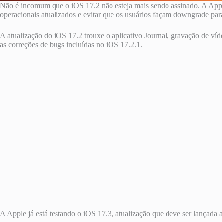
Não é incomum que o iOS 17.2 não esteja mais sendo assinado. A Apple 
operacionais atualizados e evitar que os usuários façam downgrade para
A atualização do iOS 17.2 trouxe o aplicativo Journal, gravação de v
as correções de bugs incluídas no iOS 17.2.1.
A Apple já está testando o iOS 17.3, atualização que deve ser lançada 