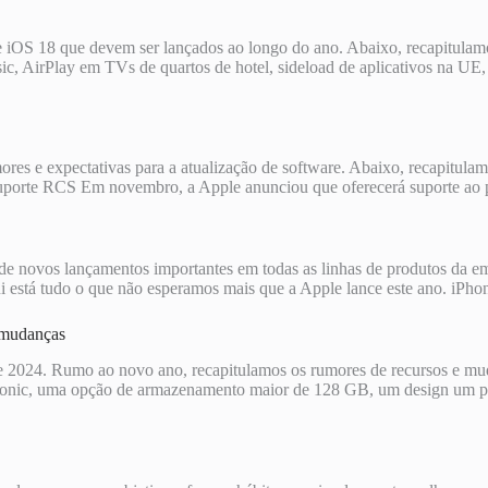
 iOS 18 que devem ser lançados ao longo do ano. Abaixo, recapitulam
c, AirPlay em TVs de quartos de hotel, sideload de aplicativos na UE, C
ores e expectativas para a atualização de software. Abaixo, recapitula
. Suporte RCS Em novembro, a Apple anunciou que oferecerá suporte 
e novos lançamentos importantes em todas as linhas de produtos da em
aqui está tudo o que não esperamos mais que a Apple lance este ano. i
 mudanças
 2024. Rumo ao novo ano, recapitulamos os rumores de recursos e mud
Bionic, uma opção de armazenamento maior de 128 GB, um design um p