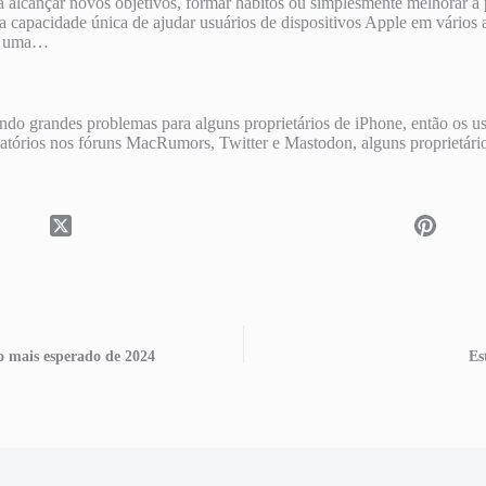
alcançar novos objetivos, formar hábitos ou simplesmente melhorar a p
a capacidade única de ajudar usuários de dispositivos Apple em vários
cem uma…
do grandes problemas para alguns proprietários de iPhone, então os us
tórios nos fóruns MacRumors, Twitter e Mastodon, alguns proprietário
o mais esperado de 2024
Es