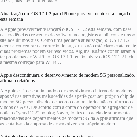
2023”, mas não foi divulgado…
Atualização do iOS 17.1.2 para iPhone provavelmente será lançada
esta semana
A Apple provavelmente lançará o iOS 17.1.2 esta semana, com base
nas evidências crescentes do software nos registros analíticos de nosso
site nos últimos dias. Como uma pequena atualização, o iOS 17.1.2
deve se concentrar na correção de bugs, mas não está claro exatamente
quais problemas podem ser resolvidos. Alguns usuários continuaram a
ter problemas de Wi-Fi no iOS 17.1.1, então talvez o iOS 17.1.2 inclua
a mesma correção para Wi-Fi…
Apple descontinuará o desenvolvimento de modem 5G personalizado,
afirmam relatórios
A Apple está descontinuando o desenvolvimento interno de modems
após várias tentativas malsucedidas de aperfeiçoar seu próprio chip de
modem 5G personalizado, de acordo com relatórios não confirmados
vindos da Ásia. De acordo com a conta do operador do agregador de
notícias “yeux1122” no blog Naver, fontes da cadeia de suprimentos
relacionadas aos departamentos de modem 5G da Apple afirmam que
as tentativas da empresa de desenvolver seu próprio modem…
A Apple descontinuou esses 5 produtos este ano