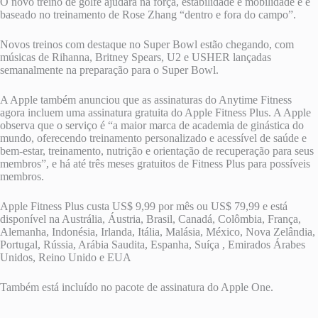
O novo treino de golfe ajudará na força, estabilidade e mobilidade e é
baseado no treinamento de Rose Zhang “dentro e fora do campo”.
Novos treinos com destaque no Super Bowl estão chegando, com
músicas de Rihanna, Britney Spears, U2 e USHER lançadas
semanalmente na preparação para o Super Bowl.
A Apple também anunciou que as assinaturas do Anytime Fitness
agora incluem uma assinatura gratuita do Apple Fitness Plus. A Apple
observa que o serviço é “a maior marca de academia de ginástica do
mundo, oferecendo treinamento personalizado e acessível de saúde e
bem-estar, treinamento, nutrição e orientação de recuperação para seus
membros”, e há até três meses gratuitos de Fitness Plus para possíveis
membros.
Apple Fitness Plus custa US$ 9,99 por mês ou US$ 79,99 e está
disponível na Austrália, Áustria, Brasil, Canadá, Colômbia, França,
Alemanha, Indonésia, Irlanda, Itália, Malásia, México, Nova Zelândia,
Portugal, Rússia, Arábia Saudita, Espanha, Suíça , Emirados Árabes
Unidos, Reino Unido e EUA
Também está incluído no pacote de assinatura do Apple One.