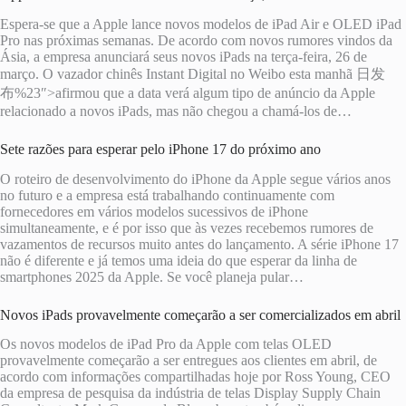
Espera-se que a Apple lance novos modelos de iPad Air e OLED iPad
Pro nas próximas semanas. De acordo com novos rumores vindos da
Ásia, a empresa anunciará seus novos iPads na terça-feira, 26 de
março. O vazador chinês Instant Digital no Weibo esta manhã 日发
布%23″>afirmou que a data verá algum tipo de anúncio da Apple
relacionado a novos iPads, mas não chegou a chamá-los de…
Sete razões para esperar pelo iPhone 17 do próximo ano
O roteiro de desenvolvimento do iPhone da Apple segue vários anos
no futuro e a empresa está trabalhando continuamente com
fornecedores em vários modelos sucessivos de iPhone
simultaneamente, e é por isso que às vezes recebemos rumores de
vazamentos de recursos muito antes do lançamento. A série iPhone 17
não é diferente e já temos uma ideia do que esperar da linha de
smartphones 2025 da Apple. Se você planeja pular…
Novos iPads provavelmente começarão a ser comercializados em abril
Os novos modelos de iPad Pro da Apple com telas OLED
provavelmente começarão a ser entregues aos clientes em abril, de
acordo com informações compartilhadas hoje por Ross Young, CEO
da empresa de pesquisa da indústria de telas Display Supply Chain