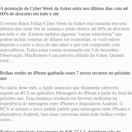
A promoção da Cyber ​​Week da Anker entra nos últimos dias com até
60% de desconto em todo o site
O evento Black Friday/Cyber ​​Week da Anker está entrando em seus
últimos dias neste fim de semana e ainda oferece até 60% de desconto
em todo o site. Existem também algumas “caixas misteriosas” que
podem incluir centenas de dólares em economias, se você estiver
disposto a correr o risco de não saber o que está comprando com
antecedência. Todas essas vendas terminarão em 3 de dezembro.
Observação: MacRumors é um parceiro afiliado da Anker. Quando
você…
Bolhas verdes no iPhone ganharão esses 7 novos recursos no próximo
ano
No início deste mês, a Apple anunciou que finalmente oferecerá
suporte ao RCS no aplicativo Mensagens do iPhone a partir do final do
próximo ano. Essa mudança resultará em diversas melhorias na
experiência de mensagens entre iPhones e dispositivos Android. O
RCS se tornará o novo padrão padrão para mensagens entre iPhones e
dispositivos Android, mas essas conversas ainda terão bolhas verdes
como…
Notícias principais: lançamento do iOS 17.1.2, desinformação do