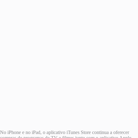
No iPhone e no iPad, o aplicativo iTunes Store continua a oferecer
compras de programas de TV e filmes junto com o aplicativo ‌Apple