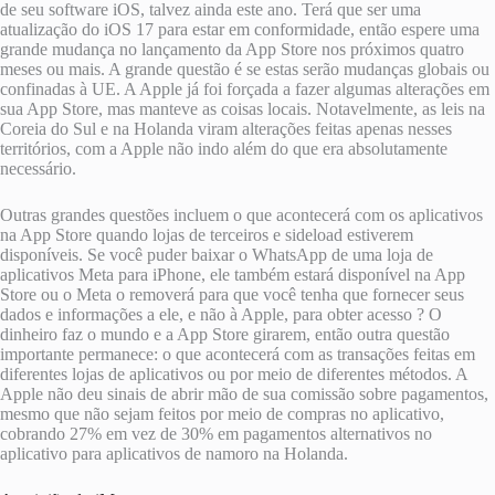
de seu software iOS, talvez ainda este ano. Terá que ser uma
atualização do iOS 17 para estar em conformidade, então espere uma
grande mudança no lançamento da App Store nos próximos quatro
meses ou mais. A grande questão é se estas serão mudanças globais ou
confinadas à UE. A Apple já foi forçada a fazer algumas alterações em
sua App Store, mas manteve as coisas locais. Notavelmente, as leis na
Coreia do Sul e na Holanda viram alterações feitas apenas nesses
territórios, com a Apple não indo além do que era absolutamente
necessário.
Outras grandes questões incluem o que acontecerá com os aplicativos
na App Store quando lojas de terceiros e sideload estiverem
disponíveis. Se você puder baixar o WhatsApp de uma loja de
aplicativos Meta para iPhone, ele também estará disponível na App
Store ou o Meta o removerá para que você tenha que fornecer seus
dados e informações a ele, e não à Apple, para obter acesso ? O
dinheiro faz o mundo e a App Store girarem, então outra questão
importante permanece: o que acontecerá com as transações feitas em
diferentes lojas de aplicativos ou por meio de diferentes métodos. A
Apple não deu sinais de abrir mão de sua comissão sobre pagamentos,
mesmo que não sejam feitos por meio de compras no aplicativo,
cobrando 27% em vez de 30% em pagamentos alternativos no
aplicativo para aplicativos de namoro na Holanda.