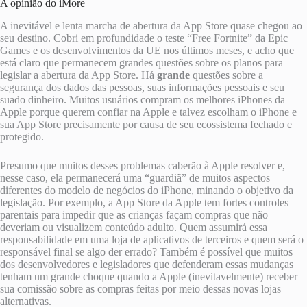
A opinião do iMore
A inevitável e lenta marcha de abertura da App Store quase chegou ao
seu destino. Cobri em profundidade o teste “Free Fortnite” da Epic
Games e os desenvolvimentos da UE nos últimos meses, e acho que
está claro que permanecem grandes questões sobre os planos para
legislar a abertura da App Store. Há
grande
questões sobre a
segurança dos dados das pessoas, suas informações pessoais e seu
suado dinheiro. Muitos usuários compram os melhores iPhones da
Apple porque querem confiar na Apple e talvez escolham o iPhone e
sua App Store precisamente por causa de seu ecossistema fechado e
protegido.
Presumo que muitos desses problemas caberão à Apple resolver e,
nesse caso, ela permanecerá uma “guardiã” de muitos aspectos
diferentes do modelo de negócios do iPhone, minando o objetivo da
legislação. Por exemplo, a App Store da Apple tem fortes controles
parentais para impedir que as crianças façam compras que não
deveriam ou visualizem conteúdo adulto. Quem assumirá essa
responsabilidade em uma loja de aplicativos de terceiros e quem será o
responsável final se algo der errado? Também é possível que muitos
dos desenvolvedores e legisladores que defenderam essas mudanças
tenham um grande choque quando a Apple (inevitavelmente) receber
sua comissão sobre as compras feitas por meio dessas novas lojas
alternativas.