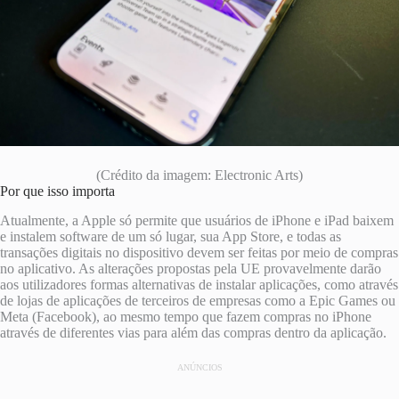
(Crédito da imagem: Electronic Arts)
Por que isso importa
Atualmente, a Apple só permite que usuários de iPhone e iPad baixem
e instalem software de um só lugar, sua App Store, e todas as
transações digitais no dispositivo devem ser feitas por meio de compras
no aplicativo. As alterações propostas pela UE provavelmente darão
aos utilizadores formas alternativas de instalar aplicações, como através
de lojas de aplicações de terceiros de empresas como a Epic Games ou
Meta (Facebook), ao mesmo tempo que fazem compras no iPhone
através de diferentes vias para além das compras dentro da aplicação.
ANÚNCIOS