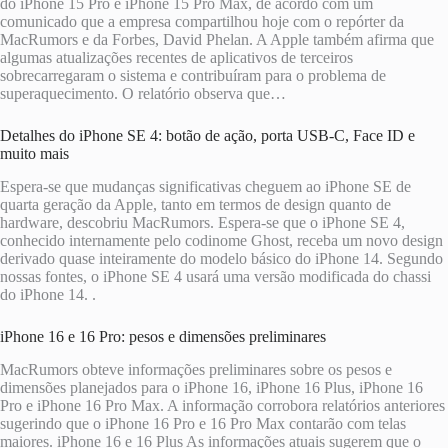
do iPhone 15 Pro e iPhone 15 Pro Max, de acordo com um
comunicado que a empresa compartilhou hoje com o repórter da
MacRumors e da Forbes, David Phelan. A Apple também afirma que
algumas atualizações recentes de aplicativos de terceiros
sobrecarregaram o sistema e contribuíram para o problema de
superaquecimento. O relatório observa que…
Detalhes do iPhone SE 4: botão de ação, porta USB-C, Face ID e
muito mais
Espera-se que mudanças significativas cheguem ao iPhone SE de
quarta geração da Apple, tanto em termos de design quanto de
hardware, descobriu MacRumors. Espera-se que o iPhone SE 4,
conhecido internamente pelo codinome Ghost, receba um novo design
derivado quase inteiramente do modelo básico do iPhone 14. Segundo
nossas fontes, o iPhone SE 4 usará uma versão modificada do chassi
do iPhone 14. .
iPhone 16 e 16 Pro: pesos e dimensões preliminares
MacRumors obteve informações preliminares sobre os pesos e
dimensões planejados para o iPhone 16, iPhone 16 Plus, iPhone 16
Pro e iPhone 16 Pro Max. A informação corrobora relatórios anteriores
sugerindo que o iPhone 16 Pro e 16 Pro Max contarão com telas
maiores. iPhone 16 e 16 Plus As informações atuais sugerem que o